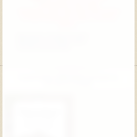
мансардных окон цены
индивидуальны. Доставка бесплатная
по Краснодарскому краю, включая
Крым.
Мансардные окна Велюкс (Velux)
Мансардные окна Факро (Fakro)
Cистемы дымоудаления
Кровельные и фасадные материалы
всегда на складе!