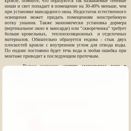
кровле, помните, что
образуются
так называемые теневые
ниши и свет попадает в помещение на 30-40% меньше, чем
при установке мансардного окна. Недостаток
естественного
освещения может придать помещениям
неистребимую
нотку уныния. Также
экономически
установка
дормера
(
вертикальное
окно в мансарде) или "скворечника" требует
больше кровельных,
теплоизоляционных
и отделочных
материалов.
Обязательно
образуется
ендова
- стык двух
плоскостей кровли с внутренним углом для отвода воды.
По
ендове
постоянно будет течь вода и любая ошибка при
монтаже приводит к последующим протечкам.
Вывод очевиден,
купить мансардное окно в
Краснодаре
экономически
более выгодно. При правильном
использовании
систем верхнего и
естествен
ного
освещения
можно создавать интерьеры, полные воздуха и света.
Создайте светлую и уютную
мансарду!
Для объектов 10 и более